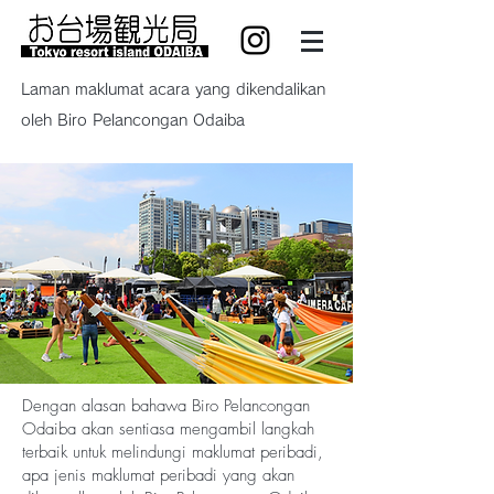
Laman maklumat acara yang dikendalikan
oleh Biro Pelancongan Odaiba
Dengan alasan bahawa Biro Pelancongan
Odaiba akan sentiasa mengambil langkah
terbaik untuk melindungi maklumat peribadi,
apa jenis maklumat peribadi yang akan