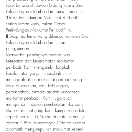
tidak berada di bawah bidang kuasa Biro
Pelancongan Odaiba dan harus mematuhi
"Dasar Perlindungan Maklumat Peribadi"
setiap laman web, bukan "Dasar
Perlindungan Maklumat Peribadi" ini.
Ⅱ Skop maklumat yang dikumpulkan oleh Biro
Pelancongan Odaiba dan tujuan
penggunaan
Menyedari pentingnya memastikan
ketepatan dan keselamatan maklumat
peribadi, kami mengambil langkah
keselamatan yang munasabah untuk
mencegah akses maklumat peribadi yang
tidak dibenarkan, atau kehilangan,
pemusnahan, pemalsuan dan kebocoran
maklumat peribadi. Kami juga akan
mengambil tindakan pembetulan jika perlu.
Skop maklumat yang kami kumpulkan adalah
seperti berikut. 1) Nama domain Internet /
alamat IP Biro Pelancongan Odaiba secara
automatik mengumpulkan maklumat seperti